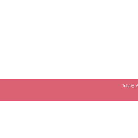
Tube通 Al