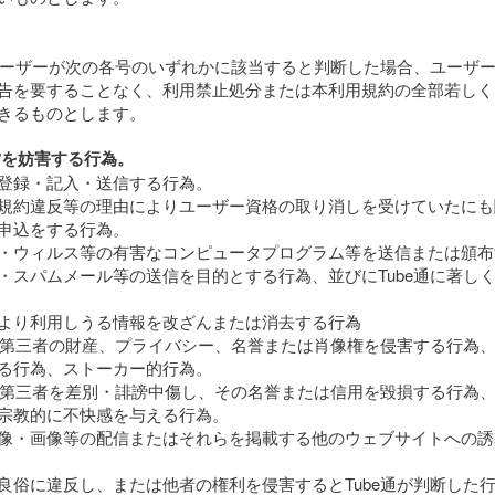
、ユーザーが次の各号のいずれかに該当すると判断した場合、ユーザ
告を要することなく、利用禁止処分または本利用規約の全部若しく
きるものとします。
運営を妨害する行為。
登録・記入・送信する行為。
規約違反等の理由によりユーザー資格の取り消しを受けていたにも
申込をする行為。
・ウィルス等の有害なコンピュータプログラム等を送信または頒布
・スパムメール等の送信を目的とする行為、並びにTube通に著し
より利用しうる情報を改ざんまたは消去する行為
たは第三者の財産、プライバシー、名誉または肖像権を侵害する行為
る行為、ストーカー的行為。
たは第三者を差別・誹謗中傷し、その名誉または信用を毀損する行為
宗教的に不快感を与える行為。
像・画像等の配信またはそれらを掲載する他のウェブサイトへの誘
良俗に違反し、または他者の権利を侵害するとTube通が判断した