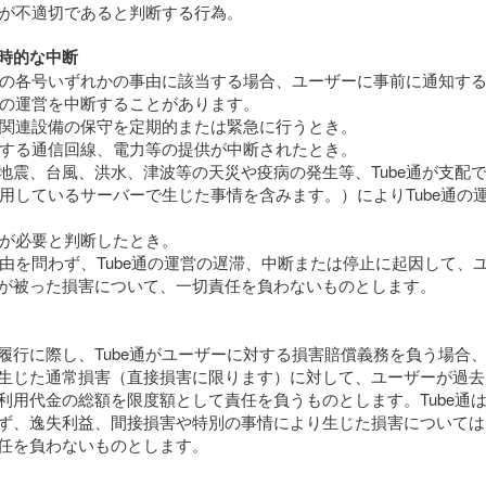
e通が不適切であると判断する行為。
時的な中断
、次の各号いずれかの事由に該当する場合、ユーザーに事前に通知す
e通の運営を中断することがあります。
たは関連設備の保守を定期的または緊急に行うとき。
利用する通信回線、電力等の提供が中断されたとき。
地震、台風、洪水、津波等の天災や疫病の発生等、Tube通が支配
が利用しているサーバーで生じた事情を含みます。）によりTube通の
e通が必要と判断したとき。
、理由を問わず、Tube通の運営の遅滞、中断または停止に起因して、
が被った損害について、一切責任を負わないものとします。
履行に際し、Tube通がユーザーに対する損害賠償義務を負う場合、T
生じた通常損害（直接損害に限ります）に対して、ユーザーが過去1年
利用代金の総額を限度額として責任を負うものとします。Tube通はT
ず、逸失利益、間接損害や特別の事情により生じた損害については
任を負わないものとします。