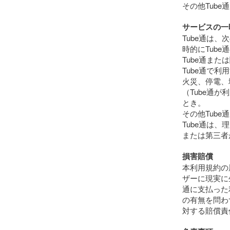
その他Tub
サービスの一
Tube通は
時的にTub
Tube通ま
Tube通で
火災、停電、
（Tube通
とき。
その他Tub
Tube通は
または第三者
損害賠償
本利用規約の
ザーに現実に
通に支払った
の有無を問わ
対する賠償責