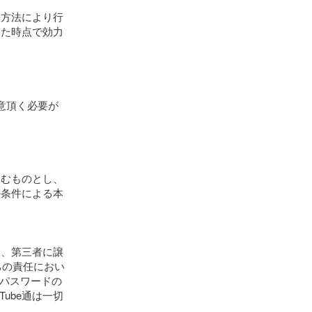
る方法により行
した時点で効力
同意頂く必要が
込むものとし、
の条件による本
く、第三者に譲
己の責任におい
びパスワードの
ube通は一切