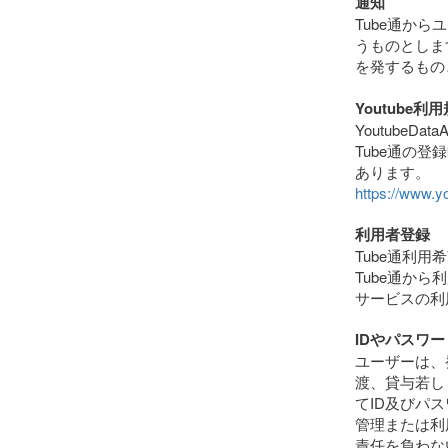
通知
Tube通か
うものとしま
を発するもの
Youtube
YoutubeD
Tube通の
あります。
https://www.y
利用者登録
Tube通利
Tube通か
サービスの利
IDやパスワ
ユーザーは、
渡、貸与若し
てID及びパ
管理または利
責任を負わな