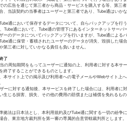
での広告を通じて第三者から商品・サービスを購入する等、第三者
合、当該契約の当事者はユーザーと第三者であり、Tube通はいか
Tube通において保存するデータについて、自らバックアップを行
は、Tube通において、Tube通の管理下にあるインターネットサー
ザーのデータについてバックアップを行いますが、Tube通による
Tube通に保管・蓄積されたユーザーのデータが消失、毀損した場合に
や第三者に対していかなる責任も負いません。
終了
、相当の周知期間をもってユーザーに通知の上、利用者に対する本サ
を終了することができるものとします。
、本サイト上での掲示及び利用者への電子メールやWebサイト上
。
ユーザーに対する通知後、本サービスを終了した場合には、利用者に
い生じる損害、損失、その他の費用の賠償または補償を免れるもの
準拠法は日本法とし、本利用規約及びTube通に関する一切の紛争
場合、東京地方裁判所を第一審の専属的合意管轄裁判所とします。