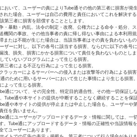
利用において、ユーザーの責によりTube通その他の第三者に損害が発
された場合、ユーザーは自己の費用と責任においてこれを解決する
び当該第三者に損害を賠償することとします。
争・暴動・内乱、法令の制定・改廃、公権力による命令・処分、ス
送機関の事故、その他当事者の責に帰し得ない事由による本利用規
滞または不能が生じた場合は、当該当事者はその責を負わないもの
、ユーザーに対し、以下の各号に該当する損害、ならびに以下の各号
漏洩、損失、損害にかかる損害について責任を負わないものとしま
提供していないプログラムによって生じる損害。
外の第三者による不正な行為によって生じる損害。
クラッカーによるサーバーへの侵入または攻撃等の行為による損害
Tube通のために用いるサーバーにおいて生じた事情により生じる損害
バグによって生じる損害。
、Tube通について、その完全性、特定目的適合性、その他一切保証し
通は、Tube通や本サイトの提供が中断することなく継続することを保
、Tube通や本サイトの提供が停止または中止した場合も、ユーザーや
責任を負いません。
、Tube通にユーザーがアップロードするデータ・情報に関しては、一
す。Tube通にアップロードするデータ・情報の正確性や当該情報
全てユーザーにあります。
、本サイトでの広告の表示・掲載を、第三者について行う場合があり