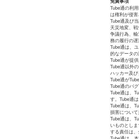
免責事項
Tube通の
は権利が侵害
Tube通及
天災地変、戦
争議行為、輸
務の履行の遅
Tube通は
的なデータの
Tube通が
Tube通以
ハッカー及び
Tube通が
Tube通の
Tube通は
す。Tube
Tube通は
損害について
Tube通は
いものとしま
する責任は、
Tube通は