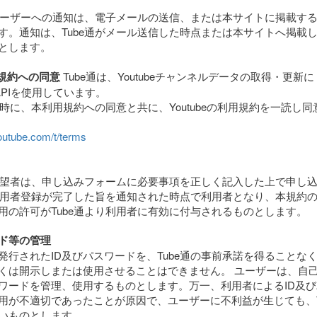
らユーザーへの通知は、電子メールの送信、または本サイトに掲載す
す。通知は、Tube通がメール送信した時点または本サイトへ掲載
とします。
利用規約への同意
Tube通は、Youtubeチャンネルデータの取得・更新に
ataAPIを使用しています。
登録時に、本利用規約への同意と共に、Youtubeの利用規約を一読し
outube.com/t/terms
用希望者は、申し込みフォームに必要事項を正しく記入した上で申し
ら利用者登録が完了した旨を通知された時点で利用者となり、本規約
用の許可がTube通より利用者に有効に付与されるものとします。
ード等の管理
発行されたID及びパスワードを、Tube通の事前承諾を得ることな
くは開示しまたは使用させることはできません。 ユーザーは、自
スワードを管理、使用するものとします。万一、利用者によるID及
用が不適切であったことが原因で、ユーザーに不利益が生じても、T
いものとします。