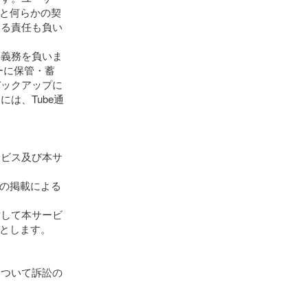
と何らかの契
なる責任も負い
う義務を負いま
バーに保管・蓄
バックアップに
は、Tube通
ービス及び本サ
への掲載による
対して本サービ
とします。
について訴訟の