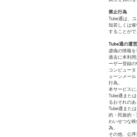
禁止行為
Tube通は
知若しくは催
することがで
Tube通の
虚偽の情報を
過去に本利用
ーザー登録の
コンピュータ
ェーンメール
行為。
本サービスに
Tube通ま
るおそれのあ
Tube通ま
的・民族的・
わいせつな映
為。
その他、公序