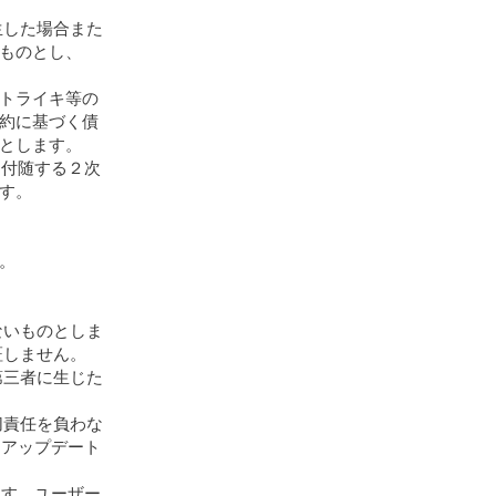
生した場合また
ものとし、
トライキ等の
約に基づく債
とします。
に付随する２次
す。
。
。
ないものとしま
証しません。
第三者に生じた
切責任を負わな
をアップデート
ます。ユーザー