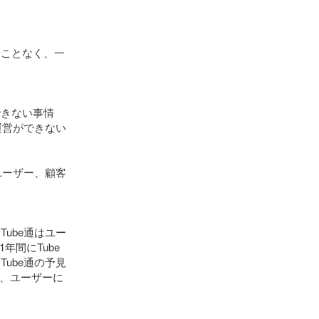
ることなく、一
できない事情
運営ができない
ユーザー、顧客
ube通はユー
間にTube
ube通の予見
、ユーザーに