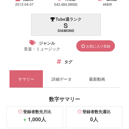
2013-04-07
542,484,089回
468件
Tube通ランク
S
DIAMOND
ジャンル
お気に入り登録
音楽・ミュージック
タグ
サマリー
詳細データ
最新動画
ユ
数字サマリー
登録者数先月比
登録者数先週比
+
1,000人
0人