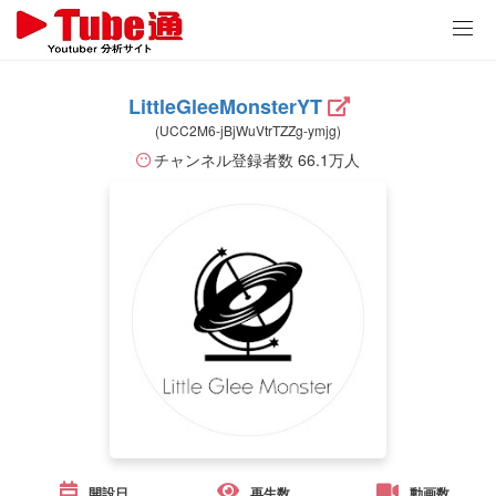
LittleGleeMonsterYT
(UCC2M6-jBjWuVtrTZZg-ymjg)
チャンネル登録者数 66.1万人
開設日
再生数
動画数